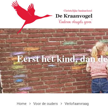
Overslaan en naar de inhoud gaan
Eerst het kind, dan de
Home
Voor de ouders
Verlofaanvraag