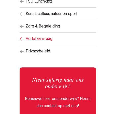
TSO Lunchkidz
Kunst, cultuur, natuur en sport
Zorg & Begeleiding
Verlofaanvraag
Privacybeleid
Nieuwsgierig naar ons
onderwijs?
Benieuwd naar ons onderwijs? Neem
dan contact op met ons!